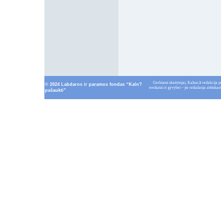
Gerbiami skaitytojai, Kalnai.lt redakcija p
© 2024 Labdaros ir paramos fondas “Kaln?
sveikatai ir gyvybei – jie reikalauja atitin
pašaukti”