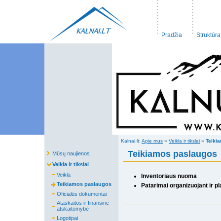
Pradžia
Struktūra
Kalnai.lt:
Apie mus
»
Veikla ir tikslai
»
Teiki
Teikiamos paslaugos
Mūsų naujienos
Veikla ir tikslai
Veikla
Inventoriaus nuoma
Teikiamos paslaugos
Patarimai organizuojant ir p
Oficialūs dokumentai
Ataskaitos ir finansinė
atskaitomybė
Logotipai