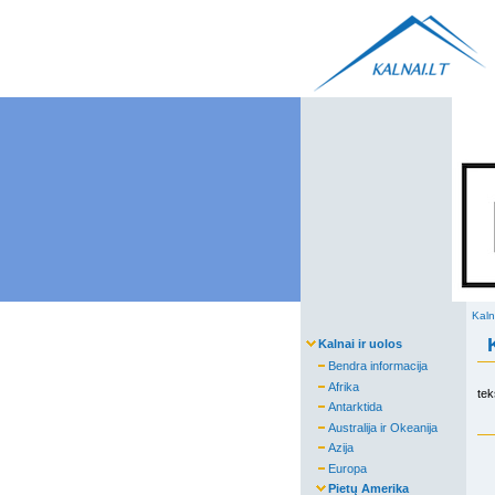
Kaln
Kalnai ir uolos
Bendra informacija
Afrika
tek
Antarktida
Australija ir Okeanija
Azija
Europa
Pietų Amerika