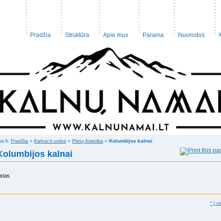
Pradžia
Struktūra
Apie mus
Parama
Nuorodos
ai.lt:
Pradžia
»
Kalnai ir uolos
»
Pietų Amerika
»
Kolumbijos kalnai
Kolumbijos kalnai
stas
^ Į vi