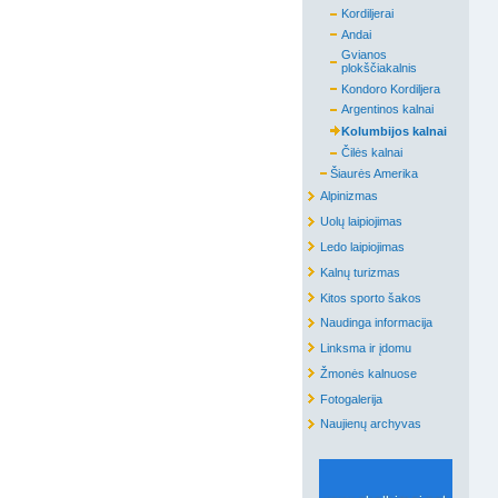
Kordiljerai
Andai
Gvianos
plokščiakalnis
Kondoro Kordiljera
Argentinos kalnai
Kolumbijos kalnai
Čilės kalnai
Šiaurės Amerika
Alpinizmas
Uolų laipiojimas
Ledo laipiojimas
Kalnų turizmas
Kitos sporto šakos
Naudinga informacija
Linksma ir įdomu
Žmonės kalnuose
Fotogalerija
Naujienų archyvas