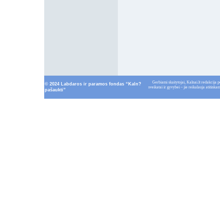
Gerbiami skaitytojai, Kalnai.lt redakcija p
© 2024 Labdaros ir paramos fondas “Kaln?
sveikatai ir gyvybei – jie reikalauja atitin
pašaukti”