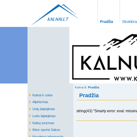
Pradžia
Struktūra
Kalnai.lt:
Pradžia
Pradžia
Kalnai ir uolos
Alpinizmas
Uolų laipiojimas
string(43) "Smarty error: eval: missin
Ledo laipiojimas
Kalnų turizmas
Kitos sporto šakos
Naudinga informacija