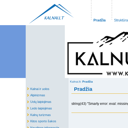
Pradžia
Struktūra
Kalnai.lt:
Pradžia
Pradžia
Kalnai ir uolos
Alpinizmas
Uolų laipiojimas
string(43) "Smarty error: eval: missin
Ledo laipiojimas
Kalnų turizmas
Kitos sporto šakos
Naudinga informacija