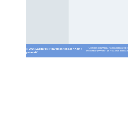
Gerbiami skaitytojai, Kalnai.lt redakcija p
© 2024 Labdaros ir paramos fondas “Kaln?
sveikatai ir gyvybei – jie reikalauja atitin
pašaukti”