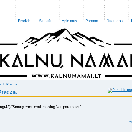
Pradžia
Struktūra
Apie mus
Parama
Nuorodos
ai.lt:
Pradžia
Pradžia
ing(43) "Smarty error: eval: missing 'var' parameter"
^ Į vi