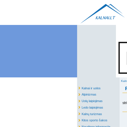
Kaln
Kalnai ir uolos
Alpinizmas
Uolų laipiojimas
str
Ledo laipiojimas
Kalnų turizmas
Kitos sporto šakos
Naudinga informacija