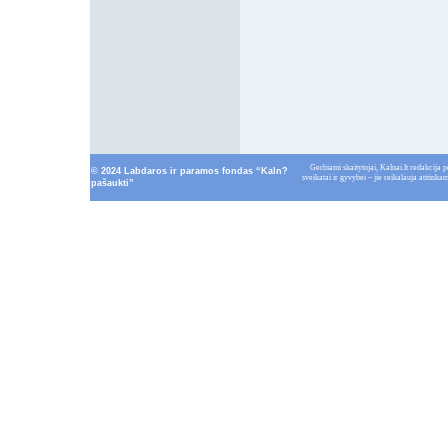
Gerbiami skaitytojai, Kalnai.lt redakcija p
© 2024 Labdaros ir paramos fondas “Kaln?
sveikatai ir gyvybei – jie reikalauja atitin
pašaukti”