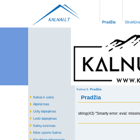
Pradžia
Struktūra
Kalnai.lt:
Pradžia
Pradžia
Kalnai ir uolos
Alpinizmas
Uolų laipiojimas
string(43) "Smarty error: eval: missin
Ledo laipiojimas
Kalnų turizmas
Kitos sporto šakos
Naudinga informacija