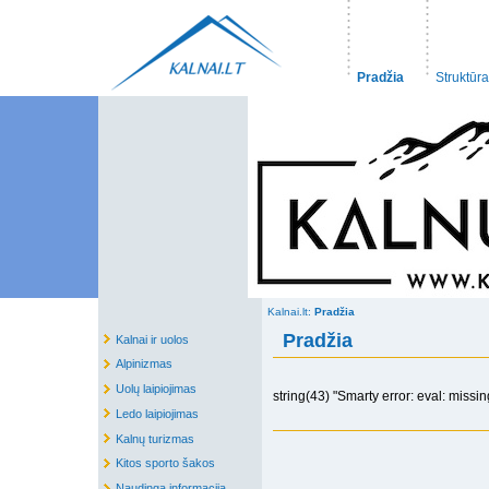
Pradžia
Struktūra
Kalnai.lt:
Pradžia
Pradžia
Kalnai ir uolos
Alpinizmas
Uolų laipiojimas
string(43) "Smarty error: eval: missin
Ledo laipiojimas
Kalnų turizmas
Kitos sporto šakos
Naudinga informacija