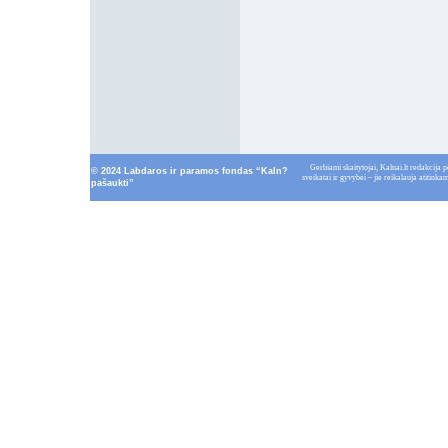
Gerbiami skaitytojai, Kalnai.lt redakcija p
© 2024 Labdaros ir paramos fondas “Kaln?
sveikatai ir gyvybei – jie reikalauja atitin
pašaukti”